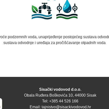
voće podzemnih voda, unaprijeđenje postojećeg sustava odvodn
sustava odvodnje i uređaja za pročišćavanje otpadnih voda
Sisački vodovod d.o.o.
Obala Ruđera Boškovića 10, 44000 Sisak
Tel: +385 44 526 166
Email: tajnistvo@sisackivodovod.hr