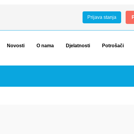
Prijava stanja
P
Novosti
O nama
Djelatnosti
Potrošači