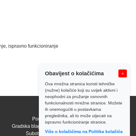
je, ispravno funkcioniranje
Obavijest o kolačićima
×
Ova mrežna stranica koristi tehničke
(nužne) kolačiće koji su uvijek aktivni i
neophodni za pružanje osnovnih
funkcionalnosti mrežne stranice. Možete
ih onemogućiti u postavkama
Radno vrijeme:
preglednika, ali to može utjecati na
Pon - Pet: 7:00 - 14:00
ispravno funkcioniranje stranice.
Gradska blagajna: Pon - Pet: 7:00 - 14:00
Više o kolačićima na Politika kolačića
Subota i nedjelja: Zatvoreno