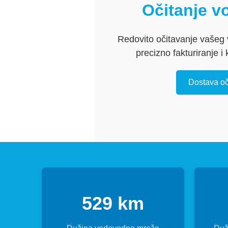
Očitanje v
Redovito očitavanje vaše
precizno fakturiranje i 
Dostava oč
529 km