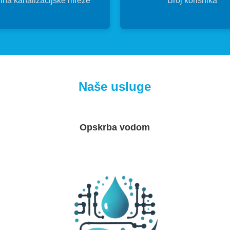
ina kanalizacijske mreže
Broj korisnika
Naše usluge
Opskrba vodom