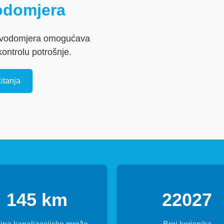
odomjera
g vodomjera omogućava
kontrolu potrošnje.
itanja
145 km
22027