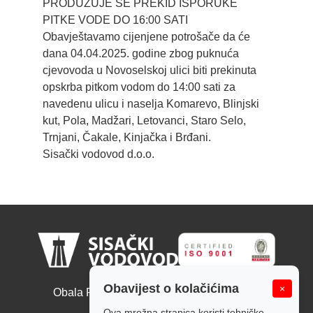
PRODUŽUJE SE PREKID ISPORUKE
PITKE VODE DO 16:00 SATI
Obavještavamo cijenjene potrošače da će
dana 04.04.2025. godine zbog puknuća
cjevovoda u Novoselskoj ulici biti prekinuta
opskrba pitkom vodom do 14:00 sati za
navedenu ulicu i naselja Komarevo, Blinjski
kut, Pola, Madžari, Letovanci, Staro Selo,
Trnjani, Čakale, Kinjačka i Brđani.
Sisački vodovod d.o.o.
Sisački vodovod d.o.o.
Obavijest o kolačićima
×
Obala Ruđera Boškovića 10, 44000 Sisak
Tel: +385 44 526 166
Ova mrežna stranica koristi tehničke