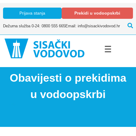
Prijava stanja
Prekidi u vodoopskrbi
Dežurna služba 0-24: 0800 555 665
Email: info@sisackivodovod.hr
☰
Obavijesti o prekidima
u vodoopskrbi