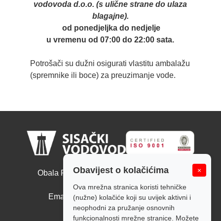
vodovoda d.o.o. (s ulične strane do ulaza
blagajne).
od ponedjeljka do nedjelje
u vremenu od 07:00 do 22:00 sata.
Potrošači su dužni osigurati vlastitu ambalažu
(spremnike ili boce) za preuzimanje vode.
Sisački vodovod d.o.o.
Obavijest o kolačićima
×
Obala Ruđera Boškovića 10, 44000 Sisak
Tel: +385 44 526 166
Ova mrežna stranica koristi tehničke
Email: tajnistvo@sisackivodovod.hr
(nužne) kolačiće koji su uvijek aktivni i
neophodni za pružanje osnovnih
Politika kolačića
funkcionalnosti mrežne stranice. Možete