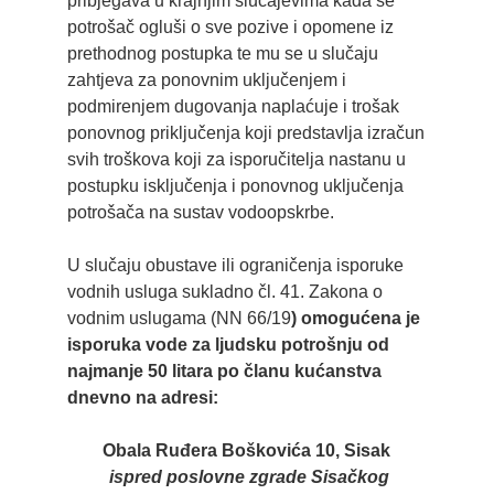
pribjegava u krajnjim slučajevima kada se
potrošač ogluši o sve pozive i opomene iz
prethodnog postupka te mu se u slučaju
zahtjeva za ponovnim uključenjem i
podmirenjem dugovanja naplaćuje i trošak
ponovnog priključenja koji predstavlja izračun
svih troškova koji za isporučitelja nastanu u
postupku isključenja i ponovnog uključenja
potrošača na sustav vodoopskrbe.
U slučaju obustave ili ograničenja isporuke
vodnih usluga sukladno čl. 41. Zakona o
vodnim uslugama (NN 66/19
) omogućena je
isporuka vode za ljudsku potrošnju od
najmanje 50 litara po članu kućanstva
dnevno na adresi:
Obala Ruđera Boškovića 10, Sisak
ispred poslovne zgrade Sisačkog