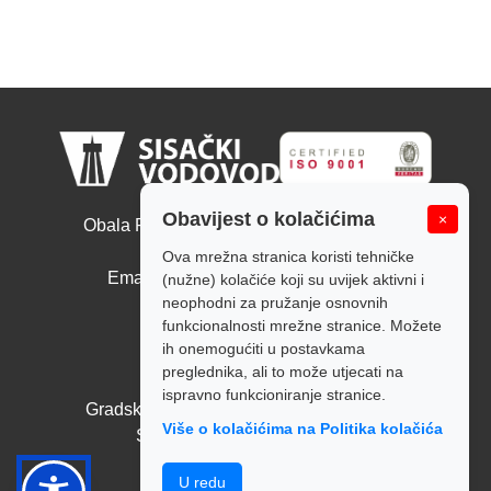
Sisački vodovod d.o.o.
Obavijest o kolačićima
×
Obala Ruđera Boškovića 10, 44000 Sisak
Tel: +385 44 526 166
Ova mrežna stranica koristi tehničke
Email: tajnistvo@sisackivodovod.hr
(nužne) kolačiće koji su uvijek aktivni i
neophodni za pružanje osnovnih
Politika kolačića
funkcionalnosti mrežne stranice. Možete
ih onemogućiti u postavkama
Radno vrijeme:
preglednika, ali to može utjecati na
Pon - Pet: 7:00 - 14:00
ispravno funkcioniranje stranice.
Gradska blagajna: Pon - Pet: 7:00 - 14:00
Više o kolačićima na Politika kolačića
Subota i nedjelja: Zatvoreno
Politika privatnosti
U redu