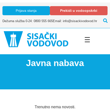
Prijava stanja
Prekidi u vodoopskrbi
Dežurna služba 0-24: 0800 555 665
Email: info@sisackivodovod.hr
☰
Javna nabava
Trenutno nema novosti.