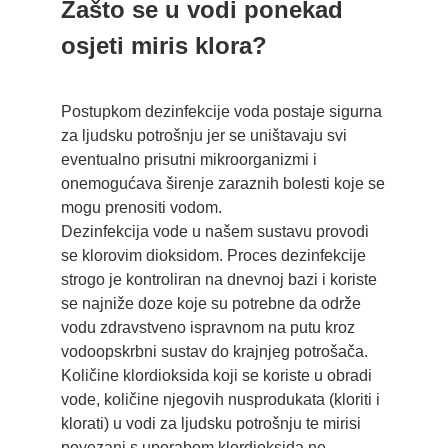
Zašto se u vodi ponekad
osjeti miris klora?
Postupkom dezinfekcije voda postaje sigurna
za ljudsku potrošnju jer se uništavaju svi
eventualno prisutni mikroorganizmi i
onemogućava širenje zaraznih bolesti koje se
mogu prenositi vodom.
Dezinfekcija vode u našem sustavu provodi
se klorovim dioksidom. Proces dezinfekcije
strogo je kontroliran na dnevnoj bazi i koriste
se najniže doze koje su potrebne da održe
vodu zdravstveno ispravnom na putu kroz
vodoopskrbni sustav do krajnjeg potrošača.
Količine klordioksida koji se koriste u obradi
vode, količine njegovih nusprodukata (kloriti i
klorati) u vodi za ljudsku potrošnju te mirisi
povezani s uporabom klordioksida ne