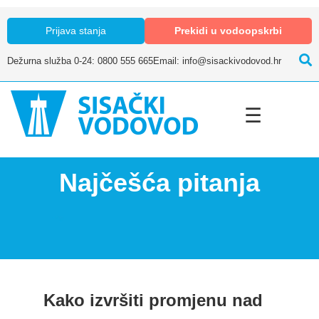
Prijava stanja
Prekidi u vodoopskrbi
Dežurna služba 0-24: 0800 555 665
Email: info@sisackivodovod.hr
☰
Najčešća pitanja
Kako izvršiti promjenu nad