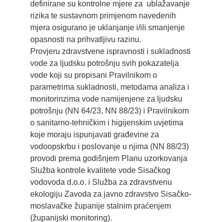
definirane su kontrolne mjere za ublažavanje
rizika te sustavnom primjenom navedenih
mjera osigurano je uklanjanje i/ili smanjenje
opasnosti na prihvatljivu razinu.
Provjeru zdravstvene ispravnosti i sukladnosti
vode za ljudsku potrošnju svih pokazatelja
vode koji su propisani Pravilnikom o
parametrima sukladnosti, metodama analiza i
monitorinzima vode namijenjene za ljudsku
potrošnju (NN 64/23, NN 88/23) i Pravilnikom
o sanitarno-tehničkim i higijenskim uvjetima
koje moraju ispunjavati građevine za
vodoopskrbu i poslovanje u njima (NN 88/23)
provodi prema godišnjem Planu uzorkovanja
Služba kontrole kvalitete vode Sisačkog
vodovoda d.o.o. i Služba za zdravstvenu
ekologiju Zavoda za javno zdravstvo Sisačko-
moslavačke županije stalnim praćenjem
(županijski monitoring).