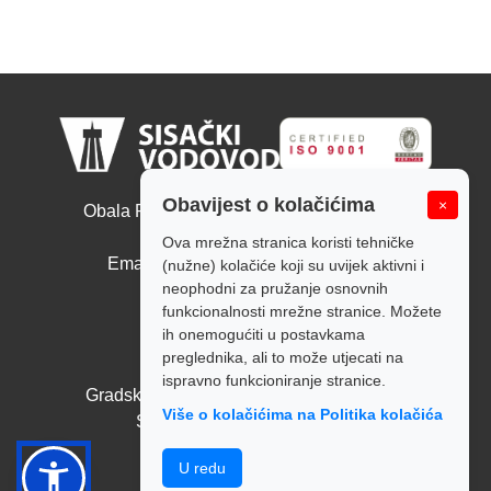
Sisački vodovod d.o.o.
Obavijest o kolačićima
×
Obala Ruđera Boškovića 10, 44000 Sisak
Tel: +385 44 526 166
Ova mrežna stranica koristi tehničke
Email: tajnistvo@sisackivodovod.hr
(nužne) kolačiće koji su uvijek aktivni i
neophodni za pružanje osnovnih
Politika kolačića
funkcionalnosti mrežne stranice. Možete
ih onemogućiti u postavkama
Radno vrijeme:
preglednika, ali to može utjecati na
Pon - Pet: 7:00 - 14:00
ispravno funkcioniranje stranice.
Gradska blagajna: Pon - Pet: 7:00 - 14:00
Više o kolačićima na Politika kolačića
Subota i nedjelja: Zatvoreno
Politika privatnosti
U redu