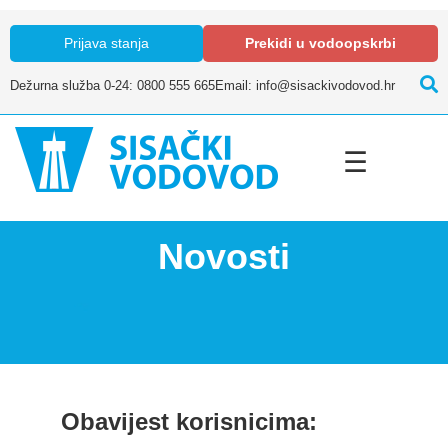
Prijava stanja
Prekidi u vodoopskrbi
Dežurna služba 0-24: 0800 555 665
Email: info@sisackivodovod.hr
☰
Novosti
Obavijest korisnicima: