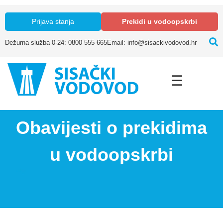
Prijava stanja
Prekidi u vodoopskrbi
Dežurna služba 0-24: 0800 555 665
Email: info@sisackivodovod.hr
☰
Obavijesti o prekidima
u vodoopskrbi