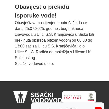
Obavijest o prekidu
isporuke vode!
Obavještavamo cijenjene potrošače da će
dana 25.07.2025. godine zbog puknuća
cjevovoda u Ulici S.S. Kranjčevića u Sisku biti
prekinuta opskrba pitkom vodom od 08:30 do
13:00 sati za Ulicu S.S. Kranjčevića i dio
Ulice S. i A. Radića do raskrižja s Ulicom I.K.
Sakcinskog.
Sisački vodovod d.o.o.
Sisački vodovod d.o.o.