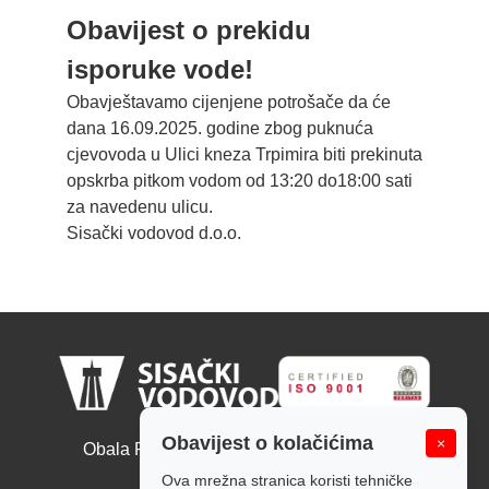
Obavijest o prekidu
isporuke vode!
Obavještavamo cijenjene potrošače da će
dana 16.09.2025. godine zbog puknuća
cjevovoda u Ulici kneza Trpimira biti prekinuta
opskrba pitkom vodom od 13:20 do18:00 sati
za navedenu ulicu.
Sisački vodovod d.o.o.
Sisački vodovod d.o.o.
Obavijest o kolačićima
×
Obala Ruđera Boškovića 10, 44000 Sisak
Tel: +385 44 526 166
Ova mrežna stranica koristi tehničke