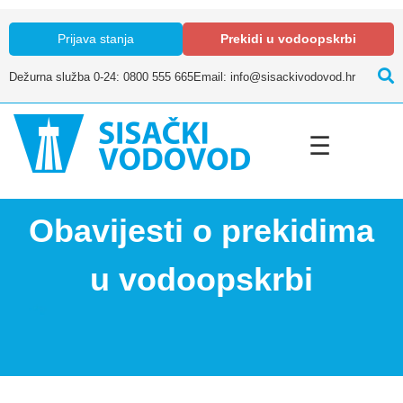
Prijava stanja
Prekidi u vodoopskrbi
Dežurna služba 0-24: 0800 555 665
Email: info@sisackivodovod.hr
☰
Obavijesti o prekidima
u vodoopskrbi