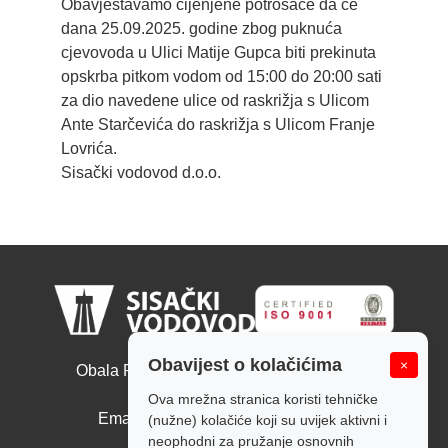
Obavještavamo cijenjene potrošače da će
dana 25.09.2025. godine zbog puknuća
cjevovoda u Ulici Matije Gupca biti prekinuta
opskrba pitkom vodom od 15:00 do 20:00 sati
za dio navedene ulice od raskrižja s Ulicom
Ante Starčevića do raskrižja s Ulicom Franje
Lovrića.
Sisački vodovod d.o.o.
Sisački vodovod d.o.o.
Obavijest o kolačićima
×
Obala Ruđera Boškovića 10, 44000 Sisak
Tel: +385 44 526 166
Ova mrežna stranica koristi tehničke
Email: tajnistvo@sisackivodovod.hr
(nužne) kolačiće koji su uvijek aktivni i
neophodni za pružanje osnovnih