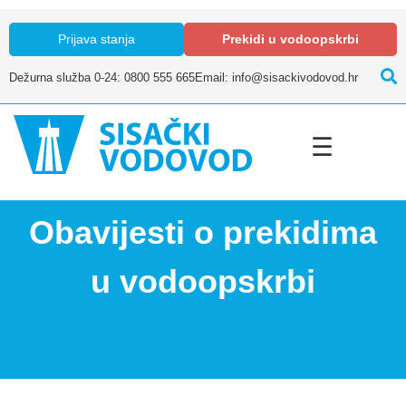
Prijava stanja
Prekidi u vodoopskrbi
Dežurna služba 0-24: 0800 555 665
Email: info@sisackivodovod.hr
☰
Obavijesti o prekidima
u vodoopskrbi