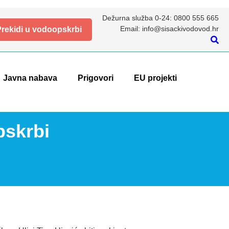
Dežurna služba 0-24: 0800 555 665
Email: info@sisackivodovod.hr
rekidi u vodoopskrbi
Javna nabava
Prigovori
EU projekti
pskrbi