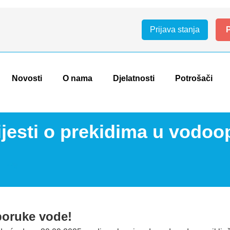
Prijava stanja
P
Novosti
O nama
Djelatnosti
Potrošači
jesti o prekidima u vodoo
poruke vode!