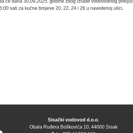
 će dana 30.09.2025. godine zbog izrade vodovodnog priključka
00 sati za kućne brojeve 20, 22, 24 i 26 u navedenoj ulici.
Sisački vodovod d.o.o.
Obala Ruđera Boškovića 10, 44000 Sisak