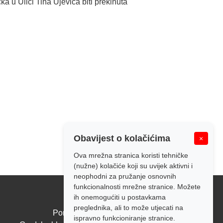
 u Ulici Tina Ujevića biti prekinuta
Obavijest o kolačićima
×
Ova mrežna stranica koristi tehničke
(nužne) kolačiće koji su uvijek aktivni i
neophodni za pružanje osnovnih
funkcionalnosti mrežne stranice. Možete
ih onemogućiti u postavkama
Radno vrijeme:
preglednika, ali to može utjecati na
Pon - Pet: 7:00 - 14:00
ispravno funkcioniranje stranice.