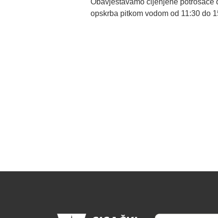
Obavještavamo cijenjene potrošače da
opskrba pitkom vodom od 11:30 do 15: