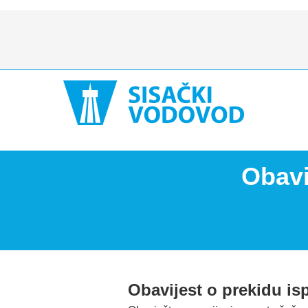
Obavi
Obavijest o prekidu is