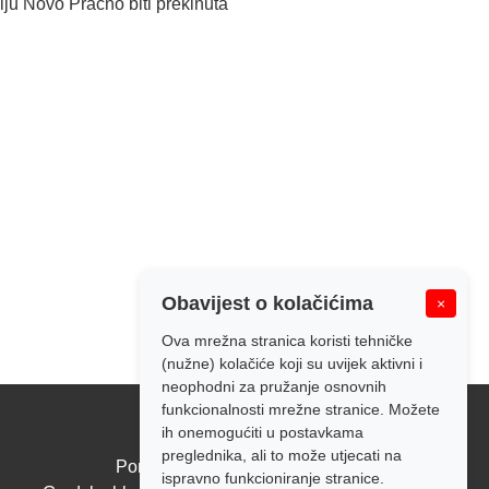
u Novo Pračno biti prekinuta
Obavijest o kolačićima
×
Ova mrežna stranica koristi tehničke
(nužne) kolačiće koji su uvijek aktivni i
neophodni za pružanje osnovnih
funkcionalnosti mrežne stranice. Možete
ih onemogućiti u postavkama
Radno vrijeme:
preglednika, ali to može utjecati na
Pon - Pet: 7:00 - 14:00
ispravno funkcioniranje stranice.