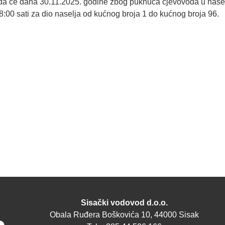
a će dana 30.11.2025. godine zbog puknuća cjevovoda u naselj
00 sati za dio naselja od kućnog broja 1 do kućnog broja 96.
Sisački vodovod d.o.o.
Obala Ruđera Boškovića 10, 44000 Sisak