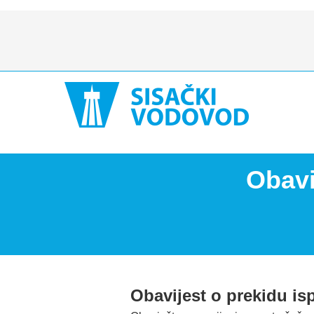
Obavi
Obavijest o prekidu is