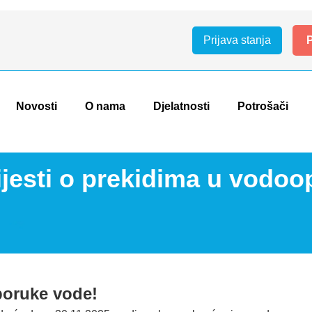
Prijava stanja
P
Novosti
O nama
Djelatnosti
Potrošači
jesti o prekidima u vodoo
poruke vode!