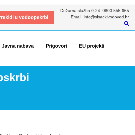
Dežurna služba 0-24: 0800 555 665
Email: info@sisackivodovod.hr
rekidi u vodoopskrbi
Javna nabava
Prigovori
EU projekti
pskrbi