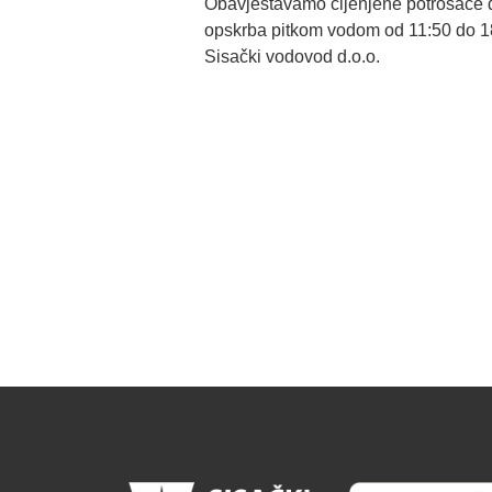
Obavještavamo cijenjene potrošače d
opskrba pitkom vodom od 11:50 do 18:
Sisački vodovod d.o.o.