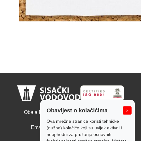
Sisački vodovod d.o.o.
Obavijest o kolačićima
×
Obala Ruđera Boškovića 10, 44000 Sisak
Tel: +385 44 526 166
Ova mrežna stranica koristi tehničke
Email: tajnistvo@sisackivodovod.hr
(nužne) kolačiće koji su uvijek aktivni i
neophodni za pružanje osnovnih
Politika kolačića