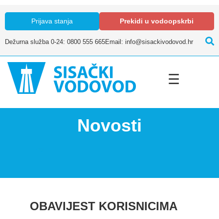
Prijava stanja
Prekidi u vodoopskrbi
Dežurna služba 0-24: 0800 555 665
Email: info@sisackivodovod.hr
☰
Novosti
OBAVIJEST KORISNICIMA