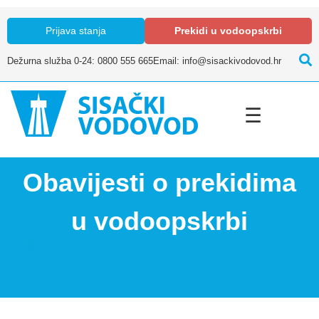
Prijava stanja
Prekidi u vodoopskrbi
Dežurna služba 0-24: 0800 555 665
Email: info@sisackivodovod.hr
☰
Obavijesti o prekidima
u vodoopskrbi