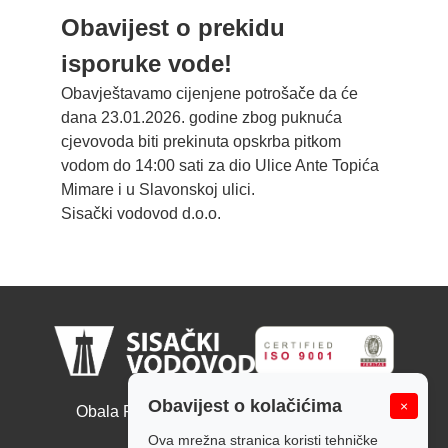
Obavijest o prekidu
isporuke vode!
Obavještavamo cijenjene potrošače da će
dana 23.01.2026. godine zbog puknuća
cjevovoda biti prekinuta opskrba pitkom
vodom do 14:00 sati za dio Ulice Ante Topića
Mimare i u Slavonskoj ulici.
Sisački vodovod d.o.o.
Sisački vodovod d.o.o.
Obavijest o kolačićima
×
Obala Ruđera Boškovića 10, 44000 Sisak
Tel: +385 44 526 166
Ova mrežna stranica koristi tehničke