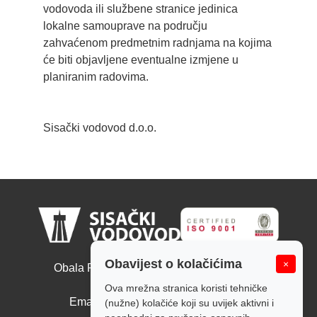
vodovoda ili službene stranice jedinica
lokalne samouprave na području
zahvaćenom predmetnim radnjama na kojima
će biti objavljene eventualne izmjene u
planiranim radovima.
Sisački vodovod d.o.o.
Sisački vodovod d.o.o.
Obavijest o kolačićima
×
Obala Ruđera Boškovića 10, 44000 Sisak
Tel: +385 44 526 166
Ova mrežna stranica koristi tehničke
Email: tajnistvo@sisackivodovod.hr
(nužne) kolačiće koji su uvijek aktivni i