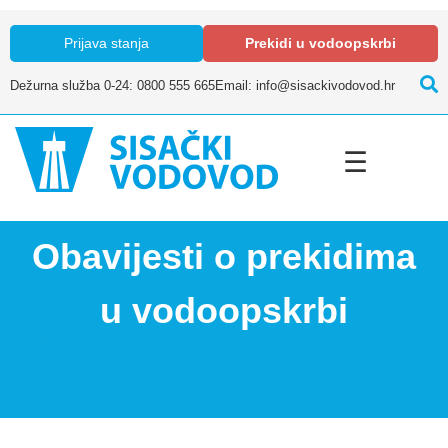
Prijava stanja
Prekidi u vodoopskrbi
Dežurna služba 0-24: 0800 555 665
Email: info@sisackivodovod.hr
☰
Obavijesti o prekidima
u vodoopskrbi