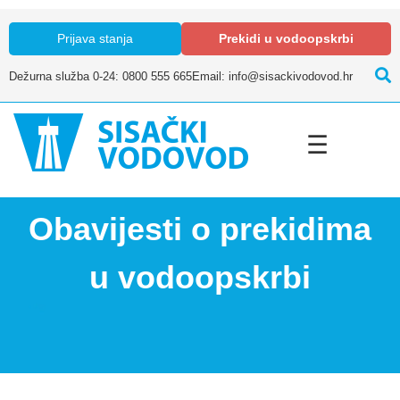
Prijava stanja
Prekidi u vodoopskrbi
Dežurna služba 0-24: 0800 555 665
Email: info@sisackivodovod.hr
☰
Obavijesti o prekidima
u vodoopskrbi