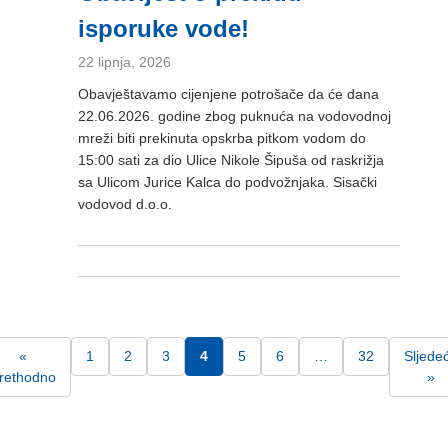
isporuke vode!
22 lipnja, 2026
Obavještavamo cijenjene potrošače da će dana
22.06.2026. godine zbog puknuća na vodovodnoj
mreži biti prekinuta opskrba pitkom vodom do
15:00 sati za dio Ulice Nikole Šipuša od raskrižja
sa Ulicom Jurice Kalca do podvožnjaka. Sisački
vodovod d.o.o.
«
1
2
3
4
5
6
…
32
Sljede
rethodno
»