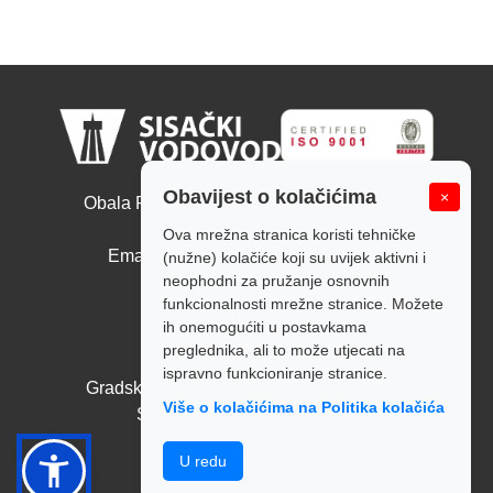
Sisački vodovod d.o.o.
Obavijest o kolačićima
×
Obala Ruđera Boškovića 10, 44000 Sisak
Tel: +385 44 526 166
Ova mrežna stranica koristi tehničke
Email: tajnistvo@sisackivodovod.hr
(nužne) kolačiće koji su uvijek aktivni i
neophodni za pružanje osnovnih
Politika kolačića
funkcionalnosti mrežne stranice. Možete
ih onemogućiti u postavkama
Radno vrijeme:
preglednika, ali to može utjecati na
Pon - Pet: 7:00 - 14:00
ispravno funkcioniranje stranice.
Gradska blagajna: Pon - Pet: 7:00 - 14:00
Više o kolačićima na Politika kolačića
Subota i nedjelja: Zatvoreno
Politika privatnosti
U redu