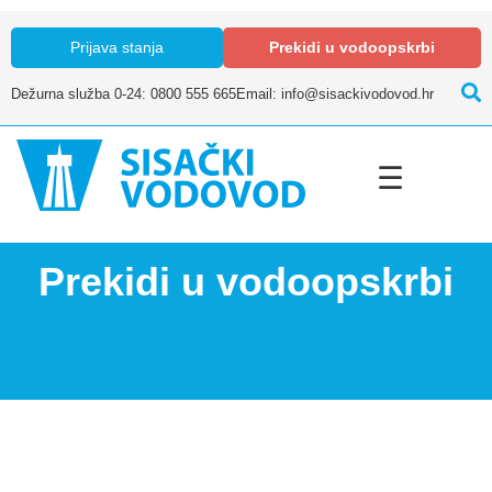
Prijava stanja
Prekidi u vodoopskrbi
Dežurna služba 0-24: 0800 555 665
Email: info@sisackivodovod.hr
☰
Prekidi u vodoopskrbi