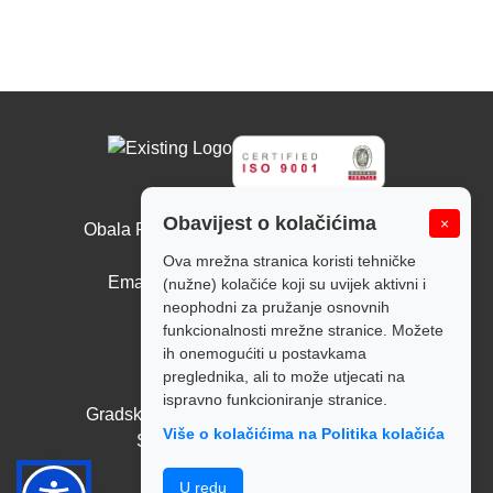
Sisački vodovod d.o.o.
Obavijest o kolačićima
×
Obala Ruđera Boškovića 10, 44000 Sisak
Tel: +385 44 526 166
Ova mrežna stranica koristi tehničke
Email: tajnistvo@sisackivodovod.hr
(nužne) kolačiće koji su uvijek aktivni i
neophodni za pružanje osnovnih
Politika kolačića
funkcionalnosti mrežne stranice. Možete
ih onemogućiti u postavkama
Radno vrijeme:
preglednika, ali to može utjecati na
Pon - Pet: 7:00 - 14:00
ispravno funkcioniranje stranice.
Gradska blagajna: Pon - Pet: 7:00 - 14:00
Više o kolačićima na Politika kolačića
Subota i nedjelja: Zatvoreno
Politika privatnosti
U redu