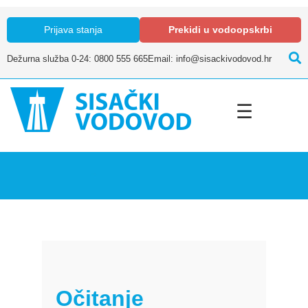
Prijava stanja
Prekidi u vodoopskrbi
Dežurna služba 0-24: 0800 555 665
Email: info@sisackivodovod.hr
☰
Očitanje